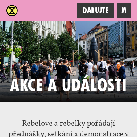
XR
M
Darujte
Akce a události
Rebelové a rebelky pořádají
přednášky, setkání a demonstrace v