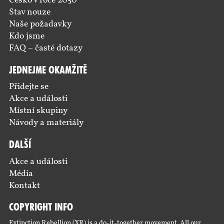
Česko v roce 2050
Stav nouze
Naše požadavky
Kdo jsme
FAQ – časté dotazy
Jednejme okamžitě
Přidejte se
Akce a události
Místní skupiny
Návody a materiály
Další
Akce a události
Média
Kontakt
Copyright Info
Extinction Rebellion (XR) is a do-it-together movement. All our