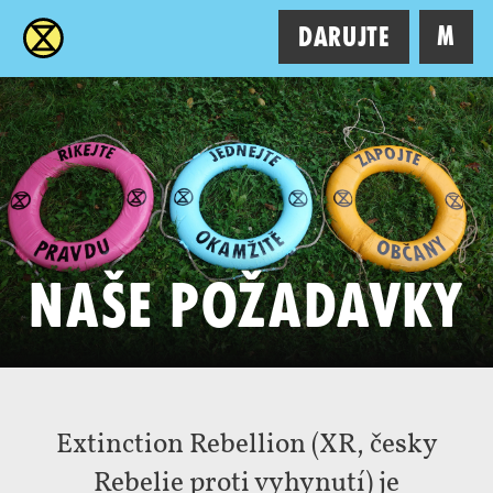
XR
M
Darujte
Naše požadavky
Extinction Rebellion (XR, česky
Rebelie proti vyhynutí) je