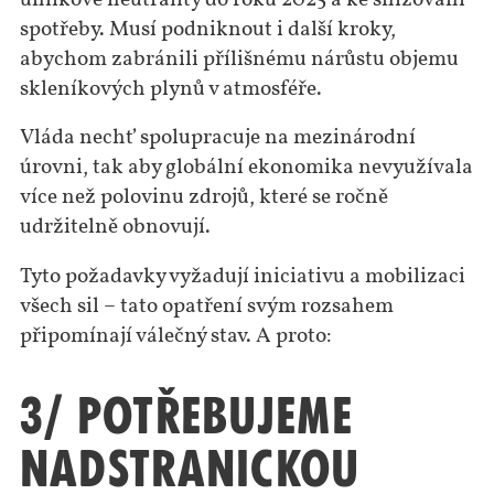
uhlíkové neutrality do roku 2025 a ke snižování
spotřeby. Musí podniknout i další kroky,
abychom zabránili přílišnému nárůstu objemu
skleníkových plynů v atmosféře.
Vláda nechť spolupracuje na mezinárodní
úrovni, tak aby globální ekonomika nevyužívala
více než polovinu zdrojů, které se ročně
udržitelně obnovují.
Tyto požadavky vyžadují iniciativu a mobilizaci
všech sil – tato opatření svým rozsahem
připomínají válečný stav. A proto:
3/ Potřebujeme
nadstranickou