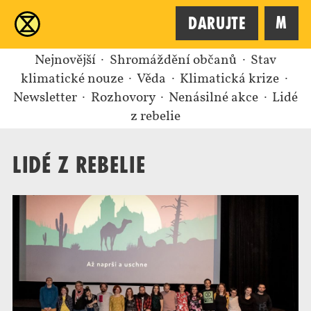
XR
M
Darujte
Nejnovější
Shromáždění občanů
Stav
klimatické nouze
Věda
Klimatická krize
Newsletter
Rozhovory
Nenásilné akce
Lidé
z rebelie
Lidé z rebelie