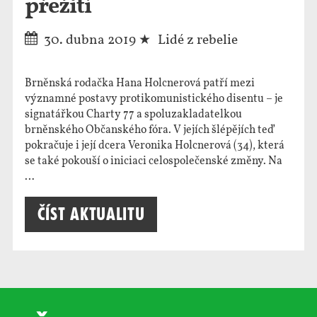
přežití
30. dubna 2019
Lidé z rebelie
Brněnská rodačka Hana Holcnerová patří mezi
významné postavy protikomunistického disentu – je
signatářkou Charty 77 a spoluzakladatelkou
brněnského Občanského fóra. V jejích šlépějích teď
pokračuje i její dcera Veronika Holcnerová (34), která
se také pokouší o iniciaci celospolečenské změny. Na
…
Číst aktualitu