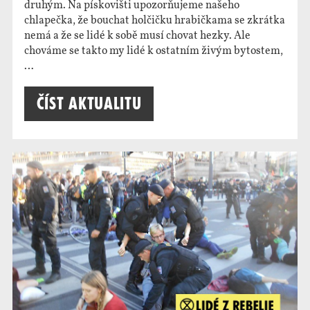
druhým. Na pískovišti upozorňujeme našeho
chlapečka, že bouchat holčičku hrabičkama se zkrátka
nemá a že se lidé k sobě musí chovat hezky. Ale
chováme se takto my lidé k ostatním živým bytostem,
…
Číst aktualitu