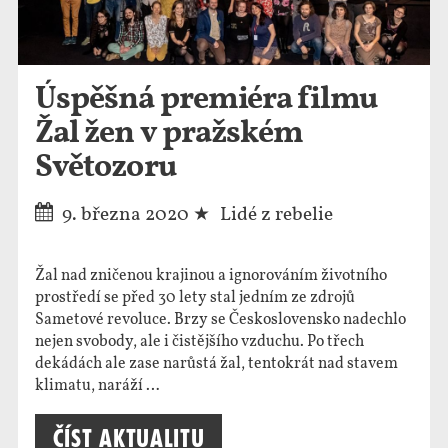
Úspěšná premiéra filmu
Žal žen v pražském
Světozoru
9. března 2020
Lidé z rebelie
Žal nad zničenou krajinou a ignorováním životního
prostředí se před 30 lety stal jedním ze zdrojů
Sametové revoluce. Brzy se Československo nadechlo
nejen svobody, ale i čistějšího vzduchu. Po třech
dekádách ale zase narůstá žal, tentokrát nad stavem
klimatu, naráží …
Číst aktualitu