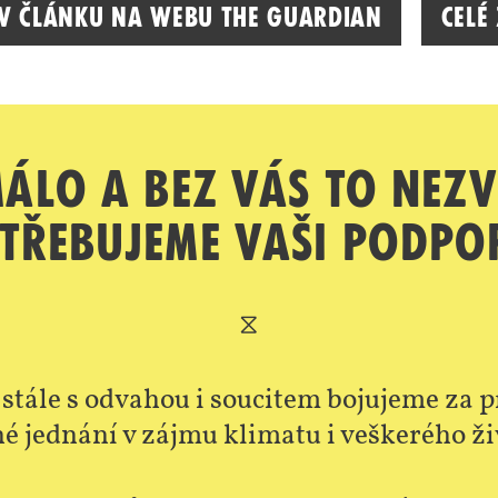
 v článku na webu The Guardian
Celé
málo a bez vás to nez
třebujeme vaši podpo
⧖
 stále s odvahou i soucitem bojujeme za
é jednání v zájmu klimatu i veškerého ži