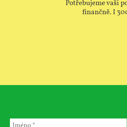
Potřebujeme vaši p
finančně. I 30