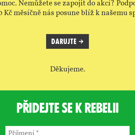
omoc. Nemůžete se zapojit do akcí? Podpo
0 Kč měsíčně nás posune blíž k našemu s
Darujte →
Děkujeme.
Přidejte se k rebelii