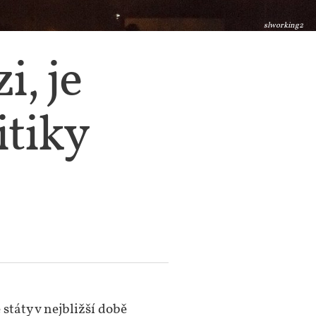
slworking2
i, je
itiky
státy v nejbližší době