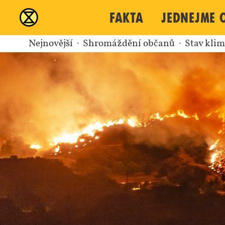
XR
Fakta
Jednejme 
Nejnovější
Shromáždění občanů
Stav kli