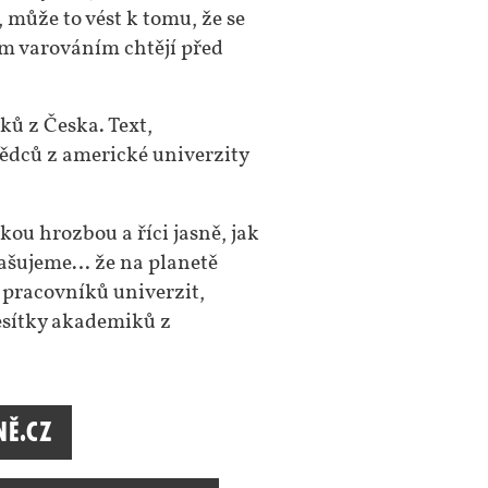
může to vést k tomu, že se
ým varováním chtějí před
ků z Česka. Text,
ědců z americké univerzity
kou hrozbou a říci jasně, jak
lašujeme… že na planetě
1 pracovníků univerzit,
desítky akademiků z
ně.cz