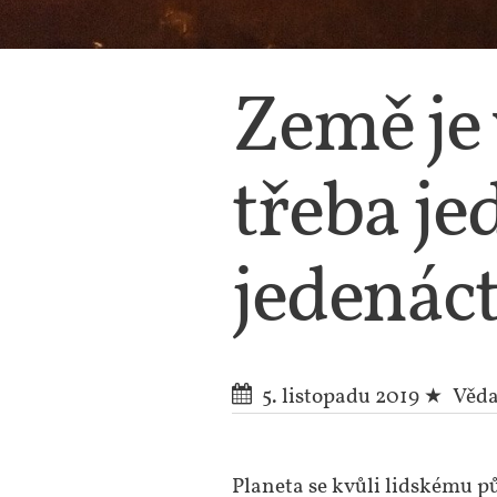
Země je 
třeba je
jedenáct
5. listopadu 2019
Věd
Planeta se kvůli lidskému pů