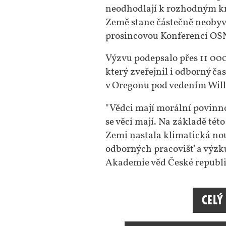
neodhodlají k rozhodným kro
Země stane částečně neobyva
prosincovou Konferencí OSN
Výzvu podepsalo přes 11 000
který zveřejnil i odborný č
v Oregonu pod vedením Will
"Vědci mají morální povinnos
se věci mají. Na základě t
Zemi nastala klimatická nouz
odborných pracovišť a výzku
Akademie věd České republik
Celý