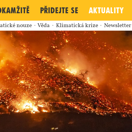
okamžitě
Přidejte se
Aktuality
matické nouze
Věda
Klimatická krize
Newslette