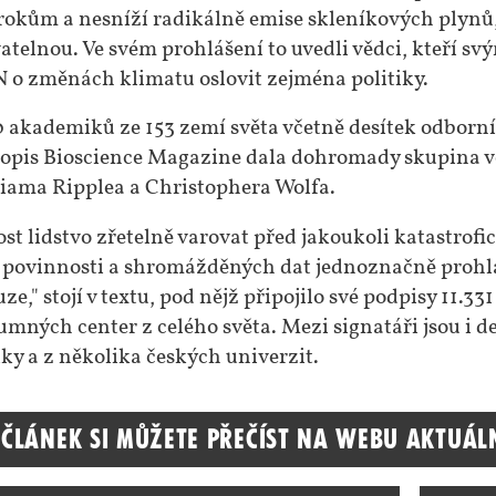
kům a nesníží radikálně emise skleníkových plynů, 
telnou. Ve svém prohlášení to uvedli vědci, kteří sv
 o změnách klimatu oslovit zejména politiky.
 akademiků ze 153 zemí světa včetně desítek odborní
asopis Bioscience Magazine dala dohromady skupina v
iama Ripplea a Christophera Wolfa.
t lidstvo zřetelně varovat před jakoukoli katastrofic
éto povinnosti a shromážděných dat jednoznačně proh
e," stojí v textu, pod nějž připojilo své podpisy 11.33
mných center z celého světa. Mezi signatáři jsou i 
y a z několika českých univerzit.
 článek si můžete přečíst na webu Aktuál