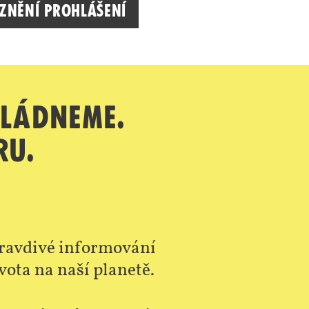
 znění prohlášení
vládneme.
ru.
 pravdivé informování
vota na naší planetě.