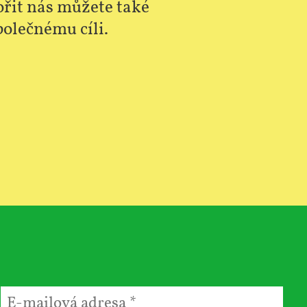
řit nás můžete také
polečnému cíli.