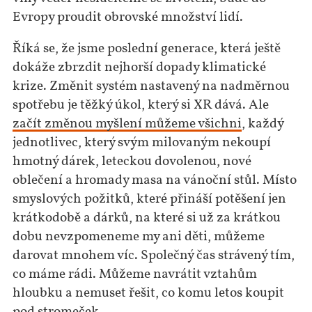
Evropy proudit obrovské množství lidí.
Říká se, že jsme poslední generace, která ještě
dokáže zbrzdit nejhorší dopady klimatické
krize. Změnit systém nastavený na nadměrnou
spotřebu je těžký úkol, který si XR dává. Ale
začít změnou myšlení můžeme všichni
, každý
jednotlivec, který svým milovaným nekoupí
hmotný dárek, leteckou dovolenou, nové
oblečení a hromady masa na vánoční stůl. Místo
smyslových požitků, které přináší potěšení jen
krátkodobě a dárků, na které si už za krátkou
dobu nevzpomeneme my ani děti, můžeme
darovat mnohem víc. Společný čas strávený tím,
co máme rádi. Můžeme navrátit vztahům
hloubku a nemuset řešit, co komu letos koupit