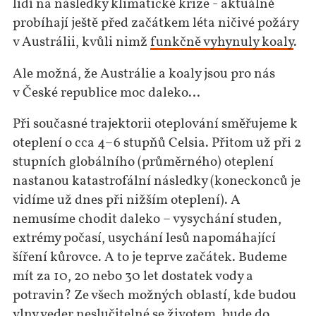
lidí na následky klimatické krize - aktuálně
probíhají ještě před začátkem léta ničivé požáry
v Austrálii, kvůli nimž
funkčně vyhynuly koaly
.
Ale možná, že Austrálie a koaly jsou pro nás
v České republice moc daleko…
Při současné trajektorii oteplování směřujeme k
oteplení o cca 4–6 stupňů Celsia. Přitom už při 2
stupních globálního (průměrného) oteplení
nastanou katastrofální následky (koneckonců je
vidíme už dnes při nižším oteplení). A
nemusíme chodit daleko – vysychání studen,
extrémy počasí, usychání lesů napomáhající
šíření kůrovce. A to je teprve začátek. Budeme
mít za 10, 20 nebo 30 let dostatek vody a
potravin? Ze všech možných oblastí, kde budou
vlny veder neslučitelné se životem, bude do