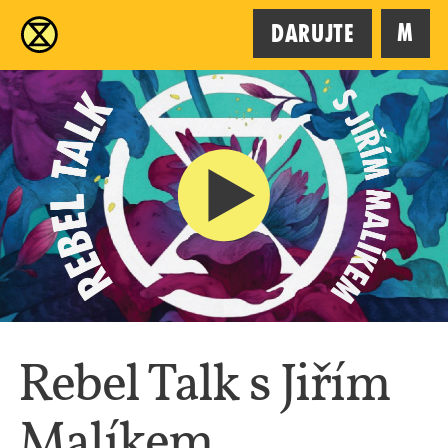
XR
M
Darujte
Rebel Talk s Jiřím
Malíkem