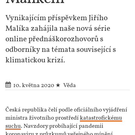
Vynikajícím příspěvkem Jiřího
Malíka zahájila naše nová série
online přednáškorozhovorů s
odborníky na témata související s
klimatickou krizí.
10. května 2020
Věda
Česká republika čelí podle oficiálního vyjádření
ministra životního prostředí
katastrofickému
suchu
. Navzdory probíhající pandemii
koronaviru z průzkumů veřejného mínění